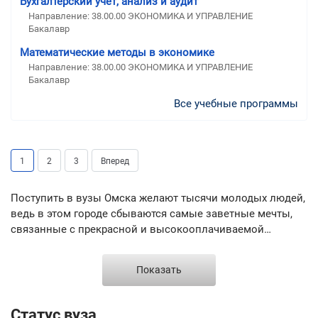
Бухгалтерский учёт, анализ и аудит
Направление: 38.00.00 ЭКОНОМИКА И УПРАВЛЕНИЕ
Бакалавр
Математические методы в экономике
Направление: 38.00.00 ЭКОНОМИКА И УПРАВЛЕНИЕ
Бакалавр
Все учебные программы
1
2
3
Вперед
Поступить в вузы Омска желают тысячи молодых людей,
ведь в этом городе сбываются самые заветные мечты,
связанные с прекрасной и высокооплачиваемой
работой. Сибирский город Омск является
административным центром и стратегическим объектом
Показать
нашей страны. Это столица Сибири, которая наряду с
крупнейшими городами может поднимать
государственный флаг. Здесь находятся памятники
Статус вуза